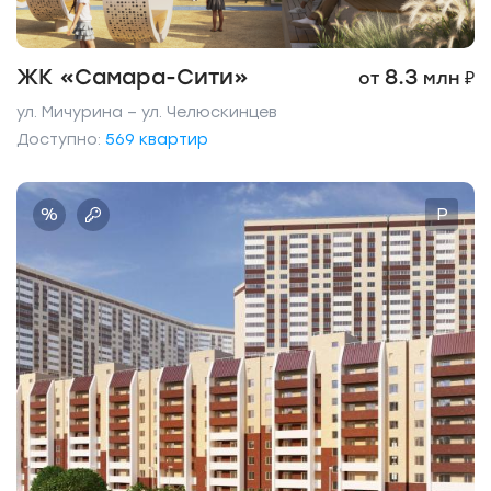
ЖК «Самара-Сити»
8.3
от
млн ₽
ул. Мичурина – ул. Челюскинцев
Доступно:
569 квартир
%
P