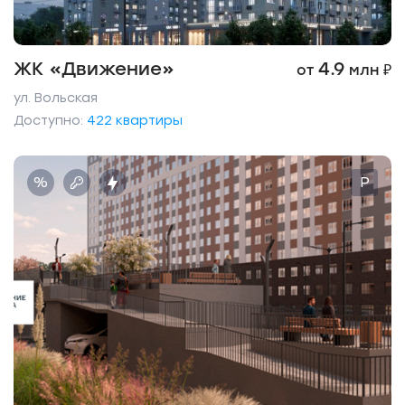
ЖК «Движение»
4.9
от
млн ₽
ул. Вольская
Доступно:
422 квартиры
%
P