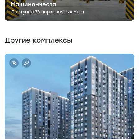
предусмотрены аккуратные фасадные
Машино-места
корзины. Благодаря панорамному
Доступно
76
парковочных мест
остеклению, жилой комплекс «Зодиак»
выглядит воздушным и идеально
вписывается в окружающий городской
ландшафт.
Другие комплексы
%