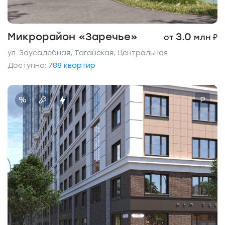
Микрорайон «Заречье»
3.0
от
млн ₽
ул. Заусадебная, Таганская, Центральная
Доступно:
788 квартир
%
P