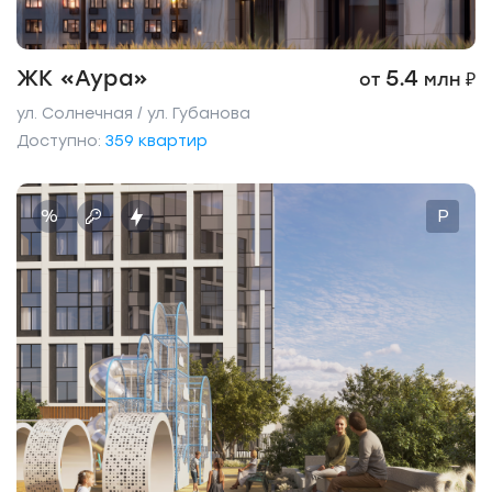
ЖК «Аура»
5.4
от
млн ₽
ул. Солнечная / ул. Губанова
Доступно:
359 квартир
%
P