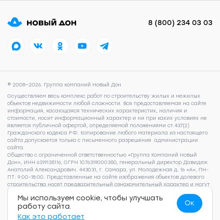
8 (800) 234 03 03
© 2008—2026. Группа компаний Новый Дон
Осуществляем весь комплекс работ по строительству жилых и нежилых
объектов недвижимости любой сложности. Вся предоставляемая на сайте
информация, касающаяся технических характеристик, наличия и
стоимости, носит информационный характер и ни при каких условиях не
является публичной офертой, определяемой положениями ст.437(2)
Гражданского кодекса РФ. Копирование любого материала из настоящего
сайта допускается только с письменного разрешения администрации
сайта.
Общество с ограниченной ответственностью «Группа Компаний Новый
Дон», ИНН 6319135116, ОГРН 1076319000350, генеральный директор Давидюк
Анатолий Александрович. 443031, г. Самара, ул. Молодежная д. 16 «А», ПН-
ПТ: 9:00-18:00. Представленные на сайте изображения объектов долевого
строительства носят предварительный ознакомительный характер и могут
отличаться от фактических проектных решений, реализуемых
Мы используем cookie, чтобы улучшать
застройщиком. Для получения подробной информации о наличии и
Ок
работу сайта.
стоимости указанных на сайте квартир, пожалуйста, обращайтесь по
телефону 8 (800) 505 93 22.
Согласие на обработку персональных данных
,
Как это работает