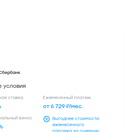
Сбербанк
 условия
ная ставка
Ежемесячный платеж
%
от 6 729 ₽/мес.
чальный взнос
Выгоднее стоимости
ежемесячного
1%
платежа за съемную