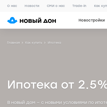
О нас
Новости
СМИ о нас
Trade-in
Как ку
Новостройки
Главная
Как купить
Ипотека
Ипотека от
2
5
.
В новый дом — с новыми условиями по ипот