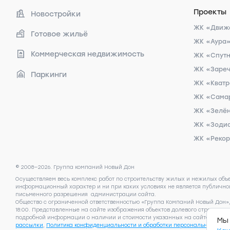
Проекты
Новостройки
ЖК «Движ
Готовое жильё
ЖК «Аура
Коммерческая недвижимость
ЖК «Спут
ЖК «Заре
Паркинги
ЖК «Кват
ЖК «Сама
ЖК «Зелён
ЖК «Зоди
ЖК «Реко
© 2008—2026. Группа компаний Новый Дон
Осуществляем весь комплекс работ по строительству жилых и нежилых объ
информационный характер и ни при каких условиях не является публичной
письменного разрешения администрации сайта.
Общество с ограниченной ответственностью «Группа Компаний Новый Дон», И
18:00. Представленные на сайте изображения объектов долевого строител
подробной информации о наличии и стоимости указанных на сайте квартир,
Мы 
рассылки
,
Политика конфиденциальности и обработки персональных дан