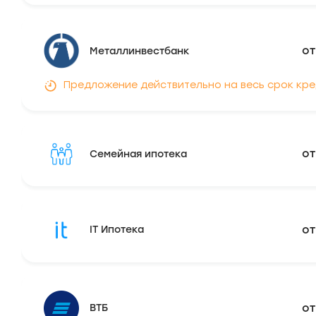
от
Металлинвестбанк
Предложение действительно на весь срок кр
о
Семейная ипотека
о
IT Ипотека
от
ВТБ