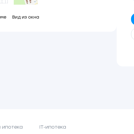
еме
Вид из окна
 ипотека
IT-ипотека