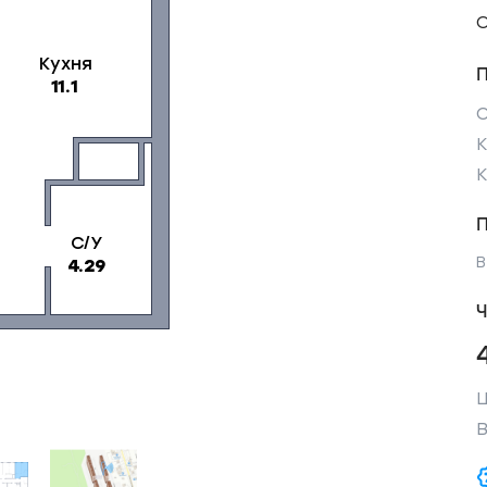
С
К
В
Ч
Ц
В