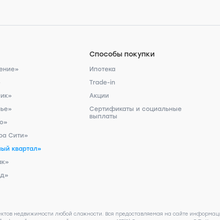
Способы покупки
ение»
Ипотека
»
Trade-in
ник»
Акции
чье»
Сертификаты и социальные
выплаты
ро»
ра Сити»
ый квартал»
ак»
рд»
ектов недвижимости любой сложности. Вся предоставляемая на сайте информаци