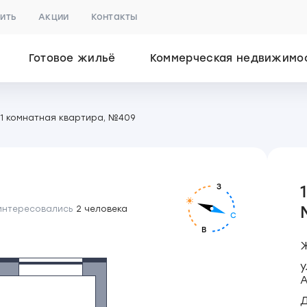
пить
Акции
Контакты
Готовое жильё
Коммерческая недвижимо
1 комнатная квартира, №409
З
 интересовались
2 человека
С
В
Ж
у
А
Д