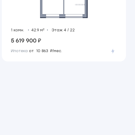
2
1 комн.
42.9 м
Этаж 4 / 22
5 619 900 ₽
Ипотека
от 10 863 ₽/мес.