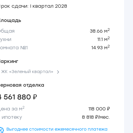
рок сдачи: I квартал 2028
Площадь
2
Общая
38.66 м
2
ухни
11.1 м
2
Комната №1
14.93 м
Паркинг
 ЖК «Зеленый квартал»
ерновая отделка
4 561 880 ₽
2
ена за м
118 000 ₽
 ипотеку
8 818 ₽/мес.
Выгоднее стоимости ежемесячного платежа