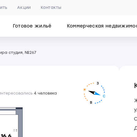
пить
Акции
Контакты
Готовое жильё
Коммерческая недвижимо
ира студия, №267
З
 интересовались
4 человека
С
Ж
В
у
С