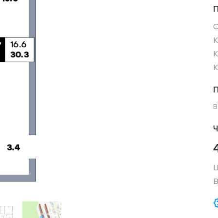
К
В
Ч
Ц
В