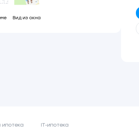
еме
Вид из окна
 ипотека
IT-ипотека