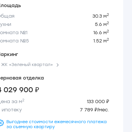
Площадь
2
Общая
30.3 м
2
ухни
5.6 м
2
Комната №1
16.6 м
2
Комната №5
1.52 м
Паркинг
 ЖК «Зеленый квартал»
ерновая отделка
4 029 900 ₽
2
ена за м
133 000 ₽
 ипотеку
7 789 ₽/мес.
Выгоднее стоимости ежемесячного платежа
за съемную квартиру