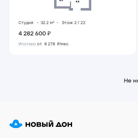
2
Студия
32.2 м
Этаж 2 / 22
4 282 600 ₽
Ипотека
от 8 278 ₽/мес.
Не н