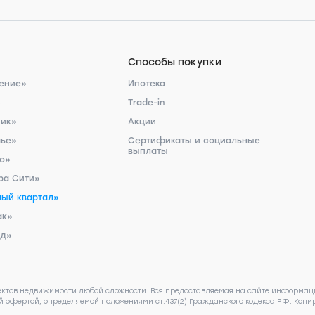
Способы покупки
ение»
Ипотека
»
Trade-in
ник»
Акции
чье»
Сертификаты и социальные
выплаты
ро»
ра Сити»
ый квартал»
ак»
рд»
ектов недвижимости любой сложности. Вся предоставляемая на сайте информаци
 офертой, определяемой положениями ст.437(2) Гражданского кодекса РФ. Копир