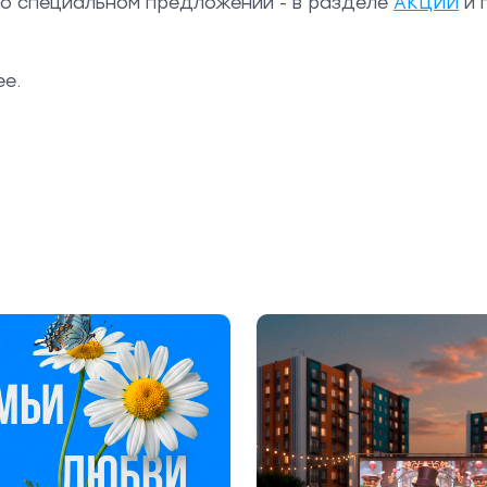
 о специальном предложении - в разделе
АКЦИИ
и 
е.