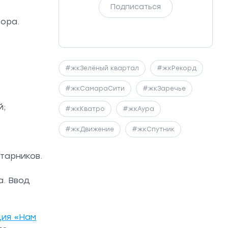
Подписаться
ора.
#жкЗелёный квартал
#жкРекорд
#жкСамараСити
#жкЗаречье
й;
#жкКватро
#жкАура
#жкДвижение
#жкСпутник
тарников.
а. Ввод
ция «Нам