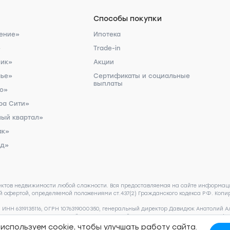
Способы покупки
ение»
Ипотека
»
Trade-in
ник»
Акции
чье»
Сертификаты и социальные
выплаты
ро»
ра Сити»
ый квартал»
ак»
рд»
ектов недвижимости любой сложности. Вся предоставляемая на сайте информаци
 офертой, определяемой положениями ст.437(2) Гражданского кодекса РФ. Копир
НН 6319135116, ОГРН 1076319000350, генеральный директор Давидюк Анатолий Алек
ьства носят предварительный ознакомительный характер и могут отличаться от 
 пожалуйста, обращайтесь по телефону 8 (800) 505 93 22.
Согласие на обработк
используем cookie, чтобы улучшать работу сайта.