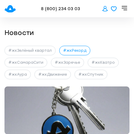
8 (800) 234 03 03
Новости
#жкЗелёный квартал
#жкРекорд
#жкСамараСити
#жкЗаречье
#жкКватро
#жкАура
#жкДвижение
#жкСпутник