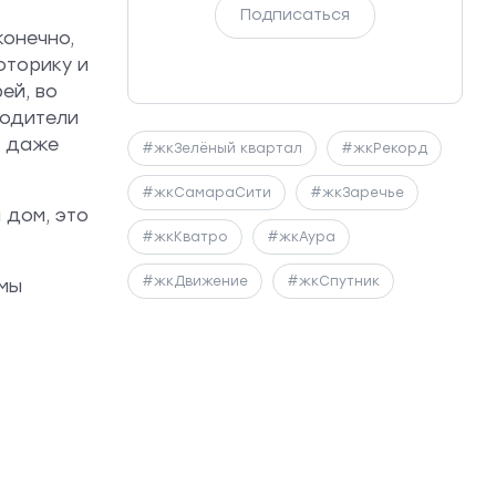
Подписаться
конечно,
оторику и
ей, во
родители
и даже
#жкЗелёный квартал
#жкРекорд
#жкСамараСити
#жкЗаречье
 дом, это
#жкКватро
#жкАура
#жкДвижение
#жкСпутник
 мы