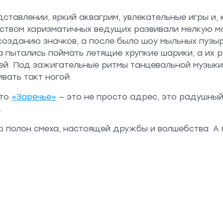
ставлении, яркий аквагрим, увлекательные игры и, 
дством харизматичных ведущих развивали мелкую м
озданию значков, а после было шоу мыльных пузыр
 пытались поймать летящие хрупкие шарики, а их 
ей. Под зажигательные ритмы танцевальной музык
вать такт ногой.
что
«Заречье»
— это не просто адрес, это радушный
.
ор полон смеха, настоящей дружбы и волшебства. А