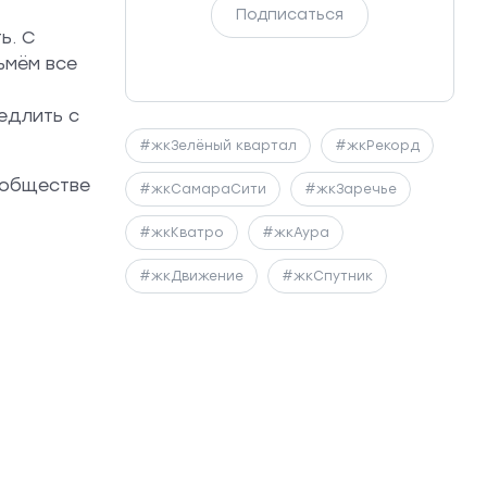
Подписаться
ь. С
ьмём все
едлить с
#жкЗелёный квартал
#жкРекорд
ообществе
#жкСамараСити
#жкЗаречье
#жкКватро
#жкАура
#жкДвижение
#жкСпутник