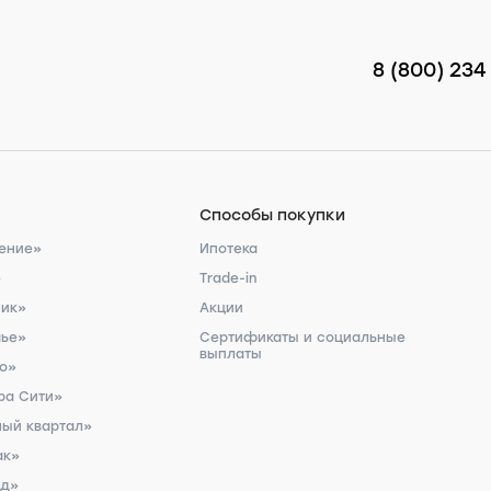
8 (800) 234
Способы покупки
ение»
Ипотека
»
Trade-in
ник»
Акции
чье»
Сертификаты и социальные
выплаты
ро»
ра Сити»
ый квартал»
ак»
рд»