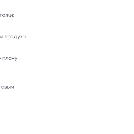
этажи;
и воздуха.
 плану:
К
отовым