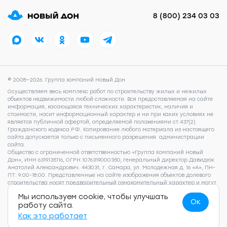
8 (800) 234 03 03
© 2008—2026. Группа компаний Новый Дон
Осуществляем весь комплекс работ по строительству жилых и нежилых
объектов недвижимости любой сложности. Вся предоставляемая на сайте
информация, касающаяся технических характеристик, наличия и
стоимости, носит информационный характер и ни при каких условиях не
является публичной офертой, определяемой положениями ст.437(2)
Гражданского кодекса РФ. Копирование любого материала из настоящего
сайта допускается только с письменного разрешения администрации
сайта.
Общество с ограниченной ответственностью «Группа Компаний Новый
Дон», ИНН 6319135116, ОГРН 1076319000350, генеральный директор Давидюк
Анатолий Александрович. 443031, г. Самара, ул. Молодежная д. 16 «А», ПН-
ПТ: 9:00-18:00. Представленные на сайте изображения объектов долевого
строительства носят предварительный ознакомительный характер и могут
отличаться от фактических проектных решений, реализуемых
Мы используем cookie, чтобы улучшать
застройщиком. Для получения подробной информации о наличии и
Ок
работу сайта.
стоимости указанных на сайте квартир, пожалуйста, обращайтесь по
телефону 8 (800) 505 93 22.
Согласие на обработку персональных данных
,
Как это работает
Согласие на рекламно-информационные рассылки
,
Политика