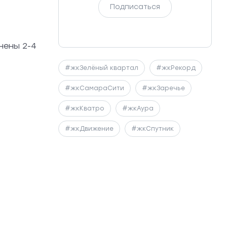
Подписаться
нены 2-4
#жкЗелёный квартал
#жкРекорд
#жкСамараСити
#жкЗаречье
#жкКватро
#жкАура
#жкДвижение
#жкСпутник