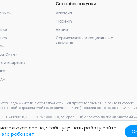
Способы покупки
ение»
Ипотека
»
Trade-in
ник»
Акции
чье»
Сертификаты и социальные
выплаты
ро»
ра Сити»
ый квартал»
ак»
рд»
ектов недвижимости любой сложности. Вся предоставляемая на сайте информаци
 офертой, определяемой положениями ст.437(2) Гражданского кодекса РФ. Копир
НН 6319135116, ОГРН 1076319000350, генеральный директор Давидюк Анатолий Алек
ьства носят предварительный ознакомительный характер и могут отличаться от 
 пожалуйста, обращайтесь по телефону 8 (800) 505 93 22.
Согласие на обработк
используем cookie, чтобы улучшать работу сайта.
ных
О
 это работает