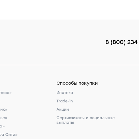
8 (800) 234
Способы покупки
ение»
Ипотека
»
Trade-in
ник»
Акции
чье»
Сертификаты и социальные
выплаты
ро»
ра Сити»