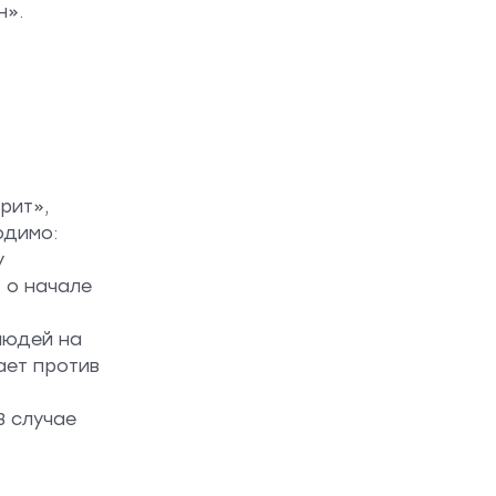
н».
рит»,
одимо:
у
 о начале
людей на
ает против
В случае