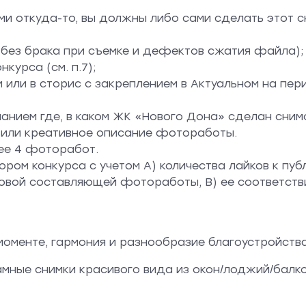
ми откуда-то, вы должны либо сами сделать этот с
, без брака при съемке и дефектов сжатия файла);
курса (см. п.7);
 или в сторис с закреплением в Актуальном на пер
анием где, в каком ЖК «Нового Дона» сделан сним
) или креативное описание фотоработы.
лее 4 фоторабот.
ром конкурса с учетом А) количества лайков к пуб
ловой составляющей фотоработы, В) ее соответств
 моменте, гармония и разнообразие благоустройств
мные снимки красивого вида из окон/лоджий/балк