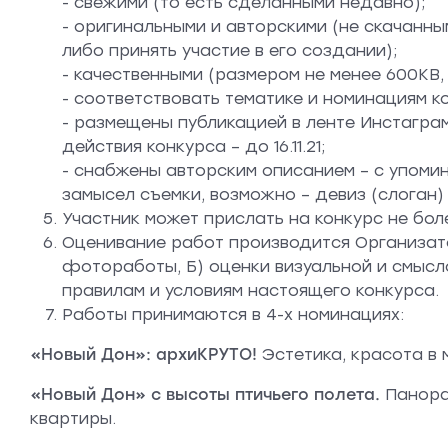
- свежими (то есть сделанными недавно);
- оригинальными и авторскими (не скачанны
либо принять участие в его создании);
- качественными (размером не менее 600КВ
- соответствовать тематике и номинациям кон
- размещены публикацией в ленте Инстаграм
действия конкурса – до 16.11.21;
- снабжены авторским описанием – с упомин
замысел съемки, возможно – девиз (слоган
Участник может прислать на конкурс не бо
Оценивание работ производится Организато
фотоработы, Б) оценки визуальной и смыс
правилам и условиям настоящего конкурса.
Работы принимаются в 4-х номинациях:
«Новый Дон»: архиКРУТО!
Эстетика, красота в
«Новый Дон» с высоты птичьего полета.
Панора
квартиры.