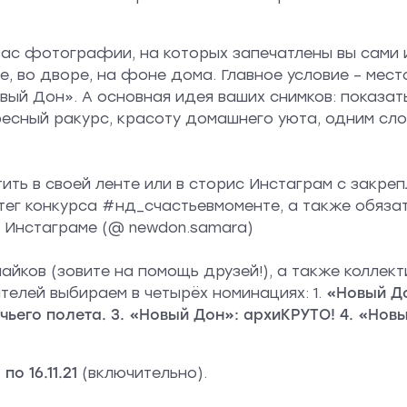
вас фотографии, на которых запечатлены вы сами 
, во дворе, на фоне дома. Главное условие – мест
ый Дон». А основная идея ваших снимков: показат
ресный ракурс, красоту домашнего уюта, одним сло
ь в своей ленте или в сторис Инстаграм с закреп
штег конкурса #нд_счастьевмоменте, а также обяза
 Инстаграме (@ newdon.samara)
айков (зовите на помощь друзей!), а также коллек
елей выбираем в четырёх номинациях: 1.
«Новый До
ичьего полета. 3. «Новый Дон»: архиКРУТО! 4. «Нов
1 по 16.11.21
(включительно).