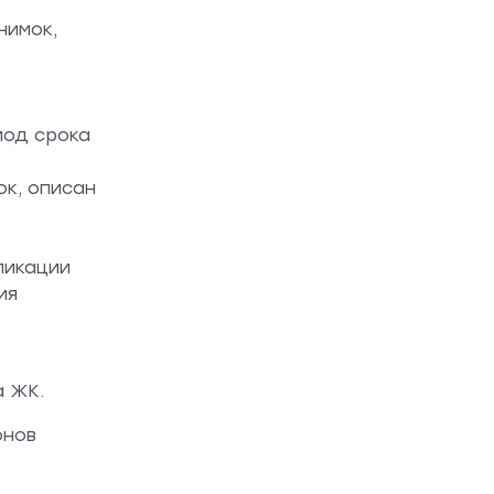
нимок,
иод срока
ок, описан
ликации
ия
а ЖК.
онов