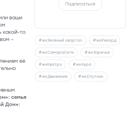
Подписаться
или ваши
ом
ь какой-то
вом –
#жкЗелёный квартал
#жкРекорд
#жкСамараСити
#жкЗаречье
лением её
#жкКватро
#жкАура
тельно
#жкДвижение
#жкСпутник
тивным
н»: семья
ый Дон»: