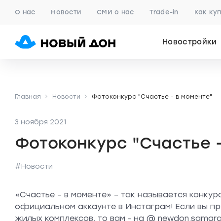
О нас
Новости
СМИ о нас
Trade-in
Как ку
Новостройки
Главная
Новости
Фотоконкурс "Счастье - в моменте"
3 ноября 2021
Фотоконкурс "Счастье -
#Новости
«Счастье – в моменте» – так называется конкур
официальном аккаунте в Инстаграм! Если вы пр
жилых комплексов, то вам - на @ newdon.samara