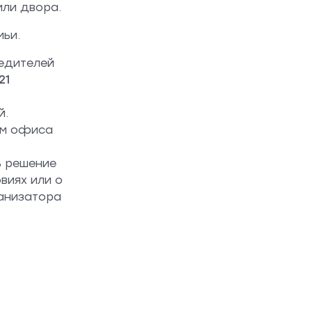
ли двора.
мьи.
бедителей
21
й.
ом офиса
ь решение
виях или о
ганизатора