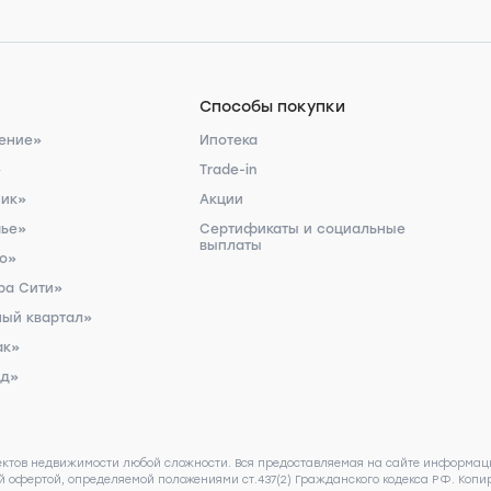
Способы покупки
ение»
Ипотека
»
Trade-in
ник»
Акции
чье»
Сертификаты и социальные
выплаты
ро»
ра Сити»
ый квартал»
ак»
рд»
ектов недвижимости любой сложности. Вся предоставляемая на сайте информаци
 офертой, определяемой положениями ст.437(2) Гражданского кодекса РФ. Копир