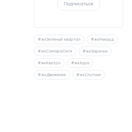
Подписаться
#жкЗелёный квартал
#жкРекорд
#жкСамараСити
#жкЗаречье
#жкКватро
#жкАура
#жкДвижение
#жкСпутник