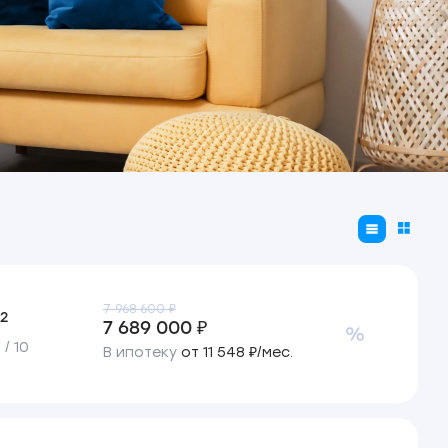
7 968 600 ₽
2
м
7 689 000 ₽
/ 10
В ипотеку
от 11 548 ₽/мес.