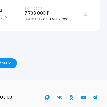
8 014 200 ₽
2
м
7 733 000 ₽
/ 10
В ипотеку
от 11 614 ₽/мес.
ьтацию
 03 03