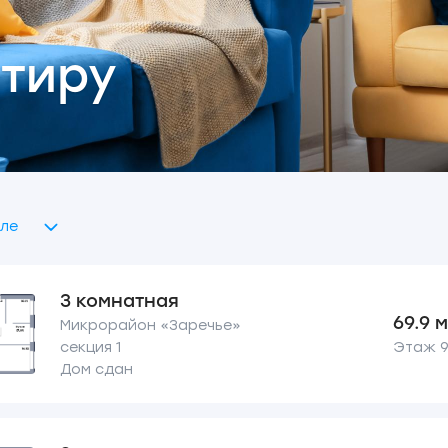
тиру
ле
3 комнатная
69.9 
Микрорайон «Заречье»
секция 1
Этаж 9 
Дом сдан