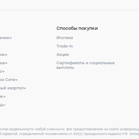
Способы покупки
ение»
Ипотека
»
Trade-in
ник»
Акции
чье»
Сертификаты и социальные
выплаты
ро»
ра Сити»
ый квартал»
ак»
рд»
ектов недвижимости любой сложности. Вся предоставляемая на сайте информаци
 офертой, определяемой положениями ст.437(2) Гражданского кодекса РФ. Копир