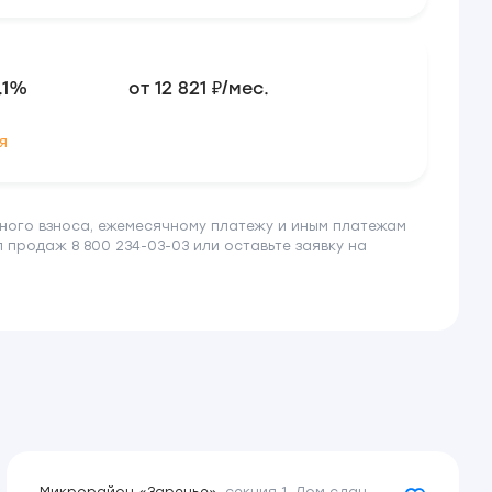
.1%
от 12 821 ₽/мес.
я
ного взноса, ежемесячному платежу и иным платежам
продаж 8 800 234-03-03 или оставьте заявку на
.1%
от 14 862 ₽/мес.
.1%
от 20 154 ₽/мес.
ия