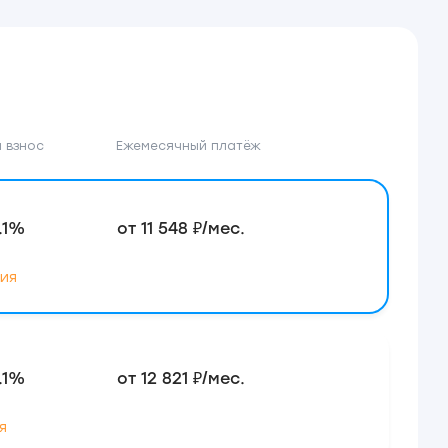
 взнос
Ежемесячный платёж
.1%
от 11 548 ₽/мес.
ия
.1%
от 12 821 ₽/мес.
я