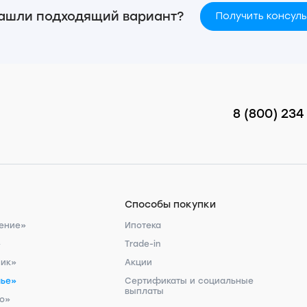
ашли подходящий вариант?
Получить консул
8 (800) 234
Способы покупки
ение»
Ипотека
»
Trade-in
ник»
Акции
чье»
Сертификаты и социальные
выплаты
ро»