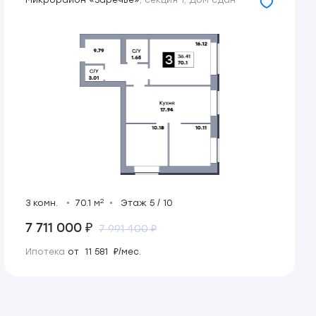
Микрорайон «Заречье»
,
секция 1
,
Дом сдан
2
3 комн.
70.1 м
Этаж 5 / 10
7 711 000 ₽
7 991 400 ₽
Ипотека
от 11 581 ₽/мес.