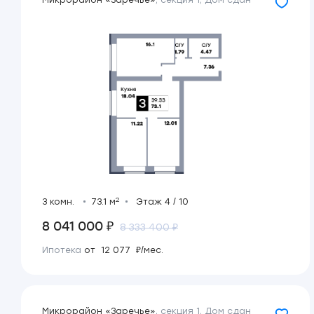
Микрорайон «Заречье»
,
секция 1
,
Дом сдан
2
3 комн.
73.1 м
Этаж 4 / 10
8 041 000 ₽
8 333 400 ₽
Ипотека
от 12 077 ₽/мес.
Микрорайон «Заречье»
,
секция 1
,
Дом сдан