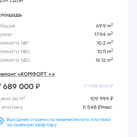
Дом сдан
Площадь
2
Общая
69.9 м
2
ухни
17.94 м
2
Комната №1
10.2 м
2
Комната №2
10.11 м
2
Комната №3
16.12 м
Ремонт «КОМФОРТ +»
7 689 000 ₽
7 968 600 ₽
2
ена за м
109 999 ₽
 ипотеку
11 548 ₽/мес.
Выгоднее стоимости ежемесячного платежа
за съемную квартиру