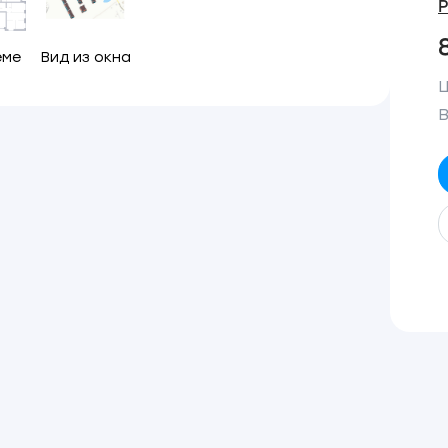
еме
Вид из окна
Ц
В