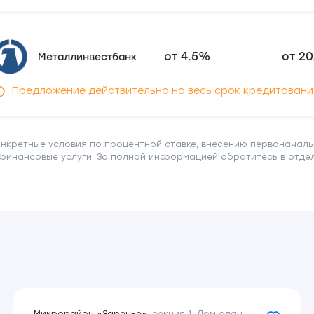
от 4.5%
от 20
Металлинвестбанк
Предложение действительно на весь срок кредитовани
онкретные условия по процентной ставке, внесению первоначаль
финансовые услуги. За полной информацией обратитесь в отдел 
от 6%
от 20
IT Ипотека
2
от 9.5%
от 20
Сбербанк
Предложение действительно на первый год кредитован