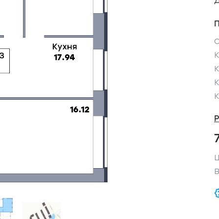
К
Ц
В