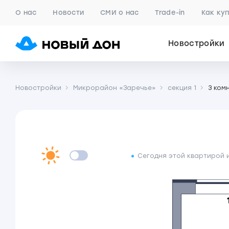
О нас
Новости
СМИ о нас
Trade-in
Как ку
Новостройки
Новостройки
Микрорайон «Заречье»
секция 1
3 ком
Сегодня этой квартирой