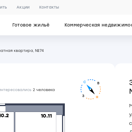
пить
Акции
Контакты
Готовое жильё
Коммерческая недвижимо
натная квартира, №74
С
В
 интересовались
2 человека
З
у
с