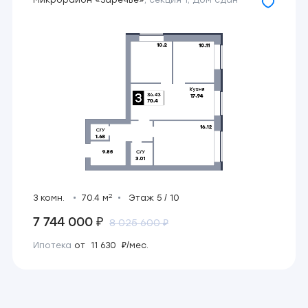
Микрорайон «Заречье»
,
секция 1
,
Дом сдан
2
3 комн.
70.4 м
Этаж 5 / 10
7 744 000 ₽
8 025 600 ₽
Ипотека
от 11 630 ₽/мес.