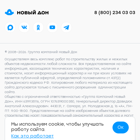
8 (800) 234 03 03
© 2008—2026. Группа компаний Новый Дон
Осуществляем весь комплекс работ по строительству жилых и нежилых
объектов недвижимости любой сложности. Вся предоставляемая на сайте
информация, касающаяся технических характеристик, наличия и
стоимости, носит информационный характер и ни при каких условиях не
является публичной офертой, определяемой положениями ст.437(2)
Гражданского кодекса РФ. Копирование любого материала из настоящего
сайта допускается только с письменного разрешения администрации
сайта.
Общество с ограниченной ответственностью «Группа Компаний Новый
Дон», ИНН 6319135116, ОГРН 1076319000350, генеральный директор Давидюк
Анатолий Александрович. 443031, г. Самара, ул. Молодежная д. 16 «А», ПН-
ПТ: 9:00-18:00. Представленные на сайте изображения объектов долевого
строительства носят предварительный ознакомительный характер и могут
отличаться от фактических проектных решений, реализуемых
Мы используем cookie, чтобы улучшать
застройщиком. Для получения подробной информации о наличии и
Ок
работу сайта.
стоимости указанных на сайте квартир, пожалуйста, обращайтесь по
телефону 8 (800) 505 93 22.
Согласие на обработку персональных данных
,
Как это работает
Согласие на рекламно-информационные рассылки
,
Политика