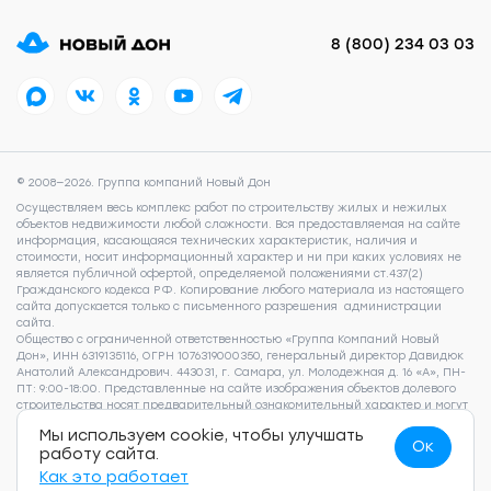
8 (800) 234 03 03
© 2008—2026. Группа компаний Новый Дон
Осуществляем весь комплекс работ по строительству жилых и нежилых
объектов недвижимости любой сложности. Вся предоставляемая на сайте
информация, касающаяся технических характеристик, наличия и
стоимости, носит информационный характер и ни при каких условиях не
является публичной офертой, определяемой положениями ст.437(2)
Гражданского кодекса РФ. Копирование любого материала из настоящего
сайта допускается только с письменного разрешения администрации
сайта.
Общество с ограниченной ответственностью «Группа Компаний Новый
Дон», ИНН 6319135116, ОГРН 1076319000350, генеральный директор Давидюк
Анатолий Александрович. 443031, г. Самара, ул. Молодежная д. 16 «А», ПН-
ПТ: 9:00-18:00. Представленные на сайте изображения объектов долевого
строительства носят предварительный ознакомительный характер и могут
отличаться от фактических проектных решений, реализуемых
Мы используем cookie, чтобы улучшать
застройщиком. Для получения подробной информации о наличии и
Ок
работу сайта.
стоимости указанных на сайте квартир, пожалуйста, обращайтесь по
телефону 8 (800) 505 93 22.
Согласие на обработку персональных данных
,
Как это работает
Согласие на рекламно-информационные рассылки
,
Политика