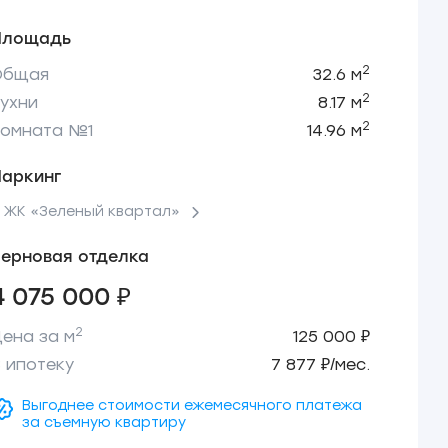
Площадь
2
Общая
32.6 м
2
ухни
8.17 м
2
Комната №1
14.96 м
Паркинг
 ЖК «Зеленый квартал»
ерновая отделка
4 075 000 ₽
2
ена за м
125 000 ₽
 ипотеку
7 877 ₽/мес.
Выгоднее стоимости ежемесячного платежа
за съемную квартиру