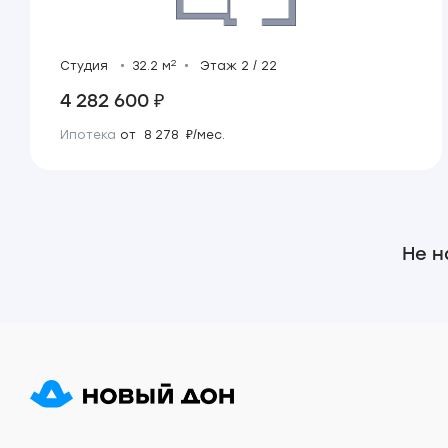
2
Студия
32.2 м
Этаж 2 / 22
4 282 600 ₽
Ипотека
от 8 278 ₽/мес.
Не н