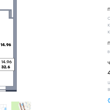
К
В
Ч
Ц
В