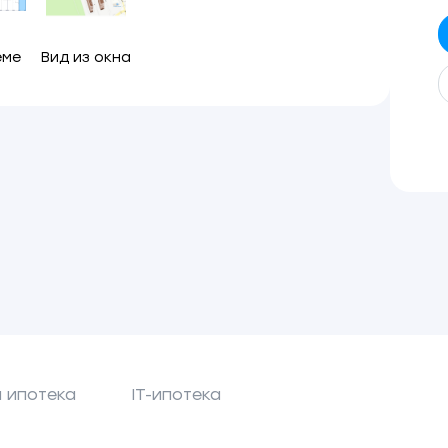
еме
Вид из окна
 ипотека
IT-ипотека