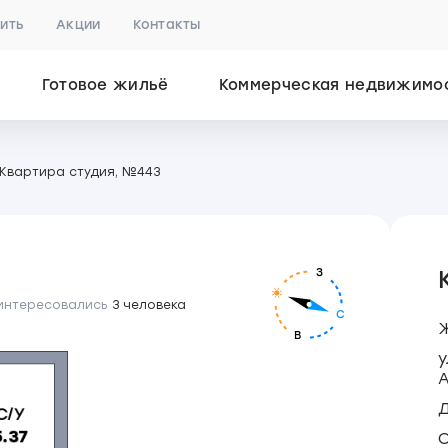
пить
Акции
Контакты
Готовое жильё
Коммерческая недвижимо
Квартира студия, №443
З
 интересовались
3 человека
С
Ж
В
у
А
Д
С