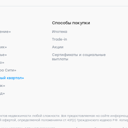
Способы покупки
ение»
Ипотека
»
Trade-in
ник»
Акции
чье»
Сертификаты и социальные
выплаты
ро»
ра Сити»
ый квартал»
ак»
рд»
ектов недвижимости любой сложности. Вся предоставляемая на сайте информаци
 офертой, определяемой положениями ст.437(2) Гражданского кодекса РФ. Копир