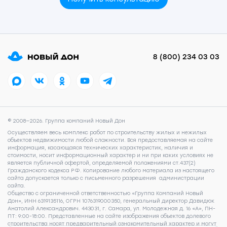
8 (800) 234 03 03
© 2008—2026. Группа компаний Новый Дон
Осуществляем весь комплекс работ по строительству жилых и нежилых
объектов недвижимости любой сложности. Вся предоставляемая на сайте
информация, касающаяся технических характеристик, наличия и
стоимости, носит информационный характер и ни при каких условиях не
является публичной офертой, определяемой положениями ст.437(2)
Гражданского кодекса РФ. Копирование любого материала из настоящего
сайта допускается только с письменного разрешения администрации
сайта.
Общество с ограниченной ответственностью «Группа Компаний Новый
Дон», ИНН 6319135116, ОГРН 1076319000350, генеральный директор Давидюк
Анатолий Александрович. 443031, г. Самара, ул. Молодежная д. 16 «А», ПН-
ПТ: 9:00-18:00. Представленные на сайте изображения объектов долевого
строительства носят предварительный ознакомительный характер и могут