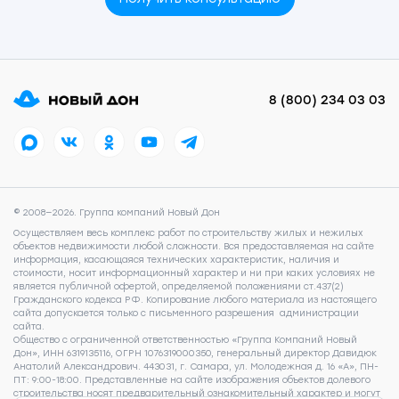
8 (800) 234 03 03
© 2008—2026. Группа компаний Новый Дон
Осуществляем весь комплекс работ по строительству жилых и нежилых
объектов недвижимости любой сложности. Вся предоставляемая на сайте
информация, касающаяся технических характеристик, наличия и
стоимости, носит информационный характер и ни при каких условиях не
является публичной офертой, определяемой положениями ст.437(2)
Гражданского кодекса РФ. Копирование любого материала из настоящего
сайта допускается только с письменного разрешения администрации
сайта.
Общество с ограниченной ответственностью «Группа Компаний Новый
Дон», ИНН 6319135116, ОГРН 1076319000350, генеральный директор Давидюк
Анатолий Александрович. 443031, г. Самара, ул. Молодежная д. 16 «А», ПН-
ПТ: 9:00-18:00. Представленные на сайте изображения объектов долевого
строительства носят предварительный ознакомительный характер и могут