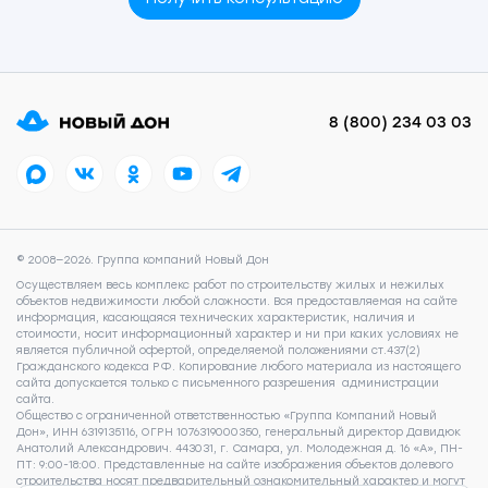
8 (800) 234 03 03
© 2008—2026. Группа компаний Новый Дон
Осуществляем весь комплекс работ по строительству жилых и нежилых
объектов недвижимости любой сложности. Вся предоставляемая на сайте
информация, касающаяся технических характеристик, наличия и
стоимости, носит информационный характер и ни при каких условиях не
является публичной офертой, определяемой положениями ст.437(2)
Гражданского кодекса РФ. Копирование любого материала из настоящего
сайта допускается только с письменного разрешения администрации
сайта.
Общество с ограниченной ответственностью «Группа Компаний Новый
Дон», ИНН 6319135116, ОГРН 1076319000350, генеральный директор Давидюк
Анатолий Александрович. 443031, г. Самара, ул. Молодежная д. 16 «А», ПН-
ПТ: 9:00-18:00. Представленные на сайте изображения объектов долевого
строительства носят предварительный ознакомительный характер и могут