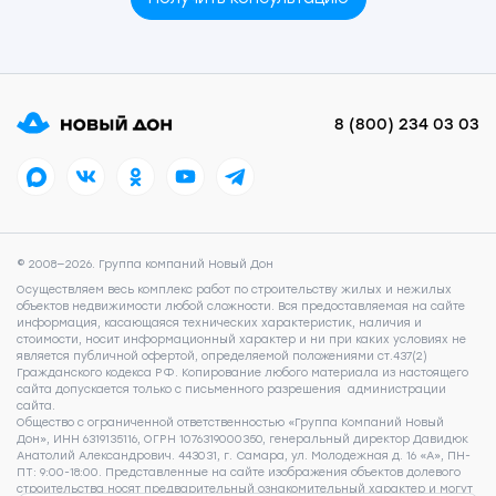
8 (800) 234 03 03
© 2008—2026. Группа компаний Новый Дон
Осуществляем весь комплекс работ по строительству жилых и нежилых
объектов недвижимости любой сложности. Вся предоставляемая на сайте
информация, касающаяся технических характеристик, наличия и
стоимости, носит информационный характер и ни при каких условиях не
является публичной офертой, определяемой положениями ст.437(2)
Гражданского кодекса РФ. Копирование любого материала из настоящего
сайта допускается только с письменного разрешения администрации
сайта.
Общество с ограниченной ответственностью «Группа Компаний Новый
Дон», ИНН 6319135116, ОГРН 1076319000350, генеральный директор Давидюк
Анатолий Александрович. 443031, г. Самара, ул. Молодежная д. 16 «А», ПН-
ПТ: 9:00-18:00. Представленные на сайте изображения объектов долевого
строительства носят предварительный ознакомительный характер и могут