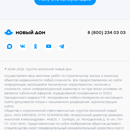
8 (800) 234 03 03
© 2008—2026. Группа компаний Новый Дон
Осуществляем весь комплекс работ по строительству жилых и нежилых
объектов недвижимости любой сложности. Вся предоставляемая на сайте
информация, касающаяся технических характеристик, наличия и
стоимости, носит информационный характер и ни при каких условиях не
является публичной офертой, определяемой положениями ст.437(2)
Гражданского кодекса РФ. Копирование любого материала из настоящего
сайта допускается только с письменного разрешения администрации
сайта.
Общество с ограниченной ответственностью «Группа Компаний Новый
Дон», ИНН 6319135116, ОГРН 1076319000350, генеральный директор Давидюк
Анатолий Александрович. 443031, г. Самара, ул. Молодежная д. 16 «А», ПН-
ПТ: 9:00-18:00. Представленные на сайте изображения объектов долевого
строительства носят предварительный ознакомительный характер и могут