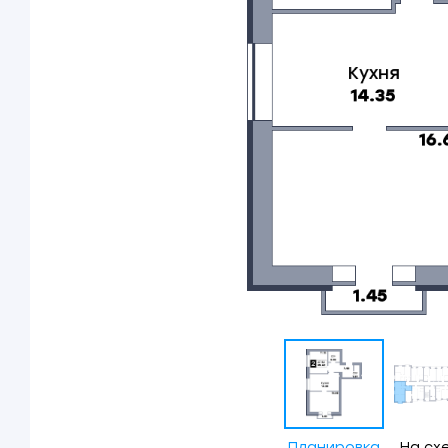
Планировка
На сх