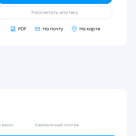
Рассчитать ипотеку
PDF
На почту
На карте
 взнос
Ежемесячный платёж