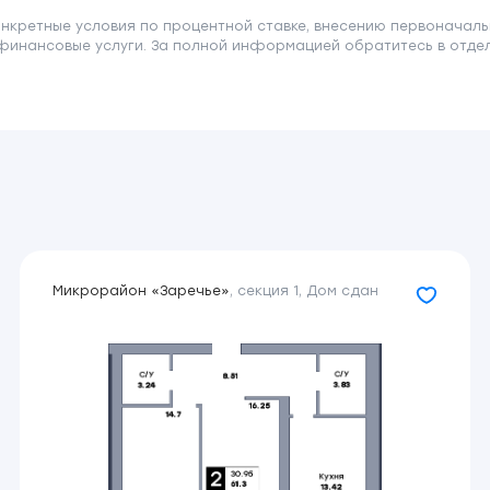
онкретные условия по процентной ставке, внесению первоначаль
финансовые услуги. За полной информацией обратитесь в отдел 
от 6%
от 20
IT Ипотека
2
от 9.5%
от 20
Сбербанк
Предложение действительно на первый год кредитован
Микрорайон «Заречье»
,
секция 1
,
Дом сдан