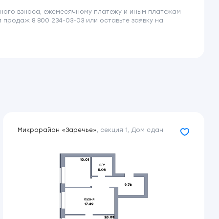
ного взноса, ежемесячному платежу и иным платежам
продаж 8 800 234-03-03 или оставьте заявку на
.1%
от 11 691 ₽/мес.
.1%
от 15 853 ₽/мес.
ия
Микрорайон «Заречье»
,
секция 1
,
Дом сдан