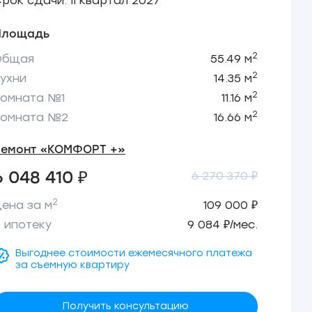
рок сдачи: II квартал 2027
Площадь
2
Общая
55.49 м
2
ухни
14.35 м
2
Комната №1
11.16 м
2
Комната №2
16.66 м
Ремонт «КОМФОРТ +»
6 048 410 ₽
6 270 370 ₽
2
ена за м
109 000 ₽
 ипотеку
9 084 ₽/мес.
Выгоднее стоимости ежемесячного платежа
за съемную квартиру
Получить консультацию