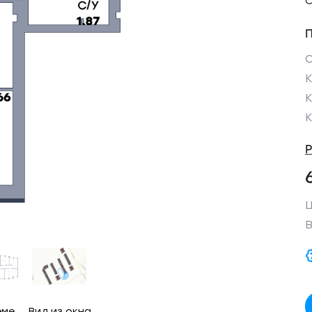
С
К
Ц
В
еме
Вид из окна