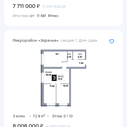
7 711 000 ₽
7 991 400 ₽
Ипотека
от 11 581 ₽/мес.
Микрорайон «Заречье»
,
секция 1
,
Дом сдан
2
3 комн.
72.8 м
Этаж 5 / 10
8 008 000 ₽
8 299 200 ₽