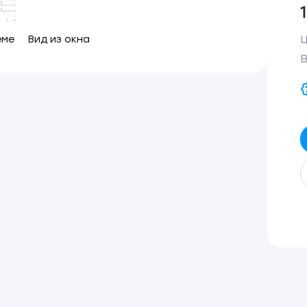
Ц
еме
Вид из окна
В