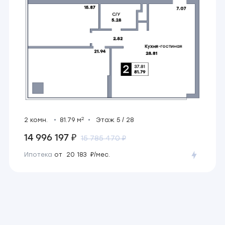
2
2 комн.
81.79 м
Этаж 5 / 28
14 996 197 ₽
15 785 470 ₽
Ипотека
от 20 183 ₽/мес.