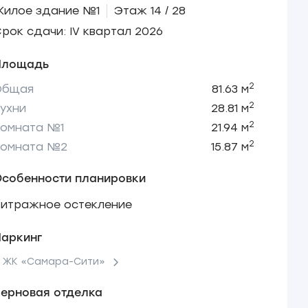
Жилое здание №1
Этаж 14 / 28
рок сдачи: IV квартал 2026
Площадь
2
Общая
81.63 м
2
ухни
28.81 м
2
Комната №1
21.94 м
2
Комната №2
15.87 м
Особенности планировки
Витражное остекление
Паркинг
 ЖК «Самара-Сити»
ерновая отделка