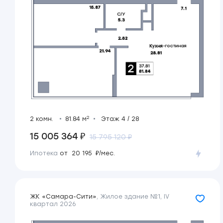
2
2 комн.
81.84 м
Этаж 4 / 28
15 005 364 ₽
15 795 120 ₽
Ипотека
от 20 195 ₽/мес.
ЖК «Самара-Сити»
,
Жилое здание №1
,
IV
квартал 2026