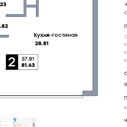
С
К
В
Ч