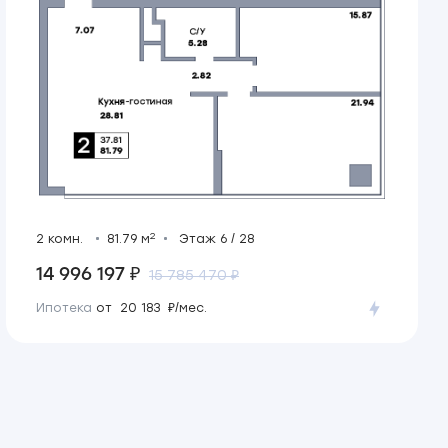
2
2 комн.
81.79 м
Этаж 6 / 28
14 996 197 ₽
15 785 470 ₽
Ипотека
от 20 183 ₽/мес.