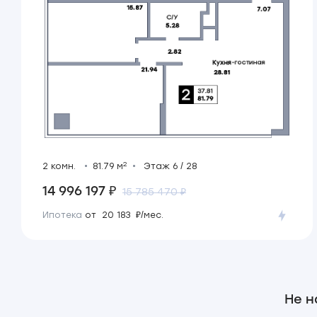
2
2 комн.
81.79 м
Этаж 6 / 28
14 996 197 ₽
15 785 470 ₽
Ипотека
от 20 183 ₽/мес.
Не н