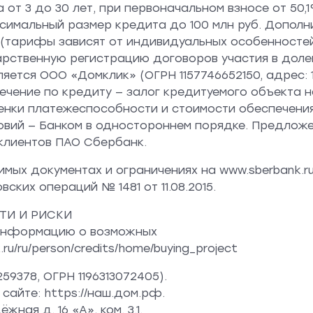
а от 3 до 30 лет, при первоначальном взносе от 50
ксимальный размер кредита до 100 млн руб. Дополн
(тарифы зависят от индивидуальных особенностей
рственную регистрацию договоров участия в долев
ся ООО «Домклик» (ОГРН 1157746652150, адрес: 121170
спечение по кредиту — залог кредитуемого объекта
енки платежеспособности и стоимости обеспечения
овий — Банком в одностороннем порядке. Предложе
х клиентов ПАО Сбербанк.
мых документах и ограничениях на www.sberbank.ru
ских операций № 1481 от 11.08.2015.
ТИ И РИСКИ
я информацию о возможных
u/ru/person/credits/home/buying_project
9378, ОГРН 1196313072405).
айте: https://наш.дом.рф.
ная д. 16 «А», ком. 3.1.