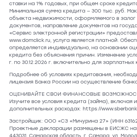
ставки на 1% годовых, при общем сроке кредит
Минимальная сумма кредита — 300 тыс. руб. Ма
объекта недвижимости, оформляемого в залог 
документов, направление документов на госуда
«Сервис электронной регистрации» предоставляет
www.domclick.ru, услуга является платной. Обе
определяется индивидуально, на основании оц
кредита без объяснения причин. Изменение усл
г. по 30.12.2026 г. включительно для зарплатны
Подробнее об условиях кредитования, необходи
лицензия Банка России на осуществление банков
ОЦЕНИВАЙТЕ СВОИ ФИНАНСОВЫЕ ВОЗМОЖНОС
Изучите все условия кредита (займа), включа
дополнительных расходах: https://www.sberbank.r
Застройщик: ООО «СЗ «Мичурина 27» (ИНН 631625
Проектные декларации размещены в ЕИСЖС на с
443031, Самарская область, г. Самара, ул. Молодёж