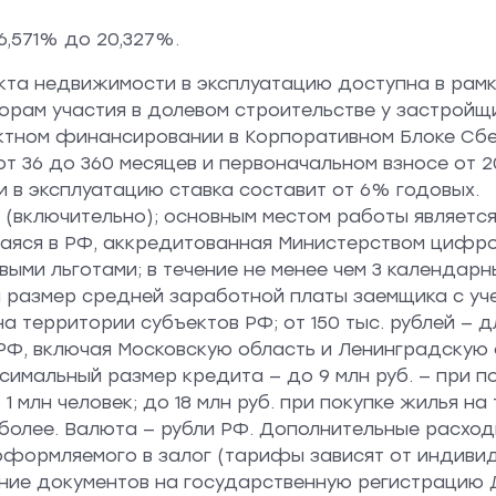
6,571% до 20,327%.
екта недвижимости в эксплуатацию доступна в рам
рам участия в долевом строительстве у застройщи
тном финансировании в Корпоративном Блоке Сбер
от 36 до 360 месяцев и первоначальном взносе от 
 в эксплуатацию ставка составит от 6% годовых.
ет (включительно); основным местом работы являет
яся в РФ, аккредитованная Министерством цифров
ыми льготами; в течение не менее чем 3 календар
 размер средней заработной платы заемщика с уче
а территории субъектов РФ; от 150 тыс. рублей — д
РФ, включая Московскую область и Ленинградскую
симальный размер кредита — до 9 млн руб. — при п
1 млн человек; до 18 млн руб. при покупке жилья н
и более. Валюта — рубли РФ. Дополнительные расхо
оформляемого в залог (тарифы зависят от индиви
ние документов на государственную регистрацию Д