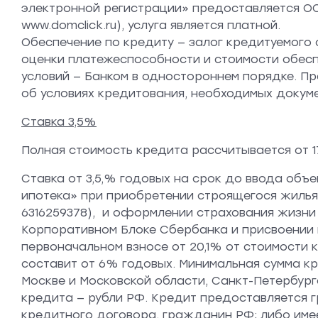
электронной регистрации» предоставляется ООО «Д
www.domclick.ru), услуга является платной.
Обеспечение по кредиту — залог кредитуемого
оценки платежеспособности и стоимости обеспе
условий — Банком в одностороннем порядке. Пре
об условиях кредитования, необходимых докумен
Ставка 3,5%
Полная стоимость кредита рассчитывается от 17
Ставка от 3,5,% годовых на срок до ввода об
ипотека» при приобретении строящегося жилья
6316259378), и оформлении страхования жизни
Корпоративном Блоке Сбербанка и присвоении в 
первоначальном взносе от 20,1% от стоимости
составит от 6% годовых. Минимальная сумма кре
Москве и Московской области, Санкт-Петербурге
кредита — рубли РФ. Кредит предоставляется г
кредитного договора, гражданин РФ; либо име