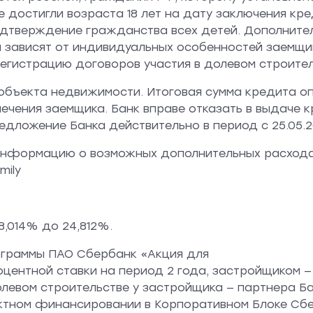
е достигли возраста 18 лет на дату заключения к
дтверждение гражданства всех детей. Дополнител
зависят от индивидуальных особенностей заемщик
егистрацию договоров участия в долевом строител
 объекта недвижимости. Итоговая сумма кредита о
чения заемщика. Банк вправе отказать в выдаче к
ложение Банка действительно в период с 25.05.2026
я информацию о возможных дополнительных расхода
mily
8,014% до 24,812%.
рограммы ПАО Сбербанк «Акция для
оцентной ставки на период 2 года, застройщиком 
левом строительстве у застройщика — партнера Бан
тном финансировании в Корпоративном Блоке Сбер