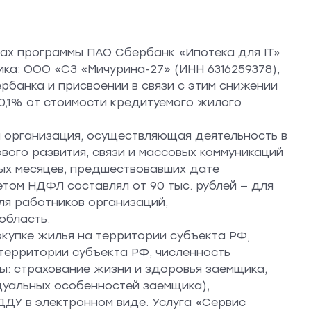
ках программы ПАО Сбербанк «Ипотека для IT»
ка: ООО «СЗ «Мичурина-27» (ИНН 6316259378),
банка и присвоении в связи с этим снижении
20,1% от стоимости кредитуемого жилого
ся организация, осуществляющая деятельность в
ого развития, связи и массовых коммуникаций
ных месяцев, предшествовавших дате
том НДФЛ составлял от 90 тыс. рублей — для
ля работников организаций,
 область.
окупке жилья на территории субъекта РФ,
а территории субъекта РФ, численность
ды: страхование жизни и здоровья заемщика,
дуальных особенностей заемщика),
ДУ в электронном виде. Услуга «Сервис