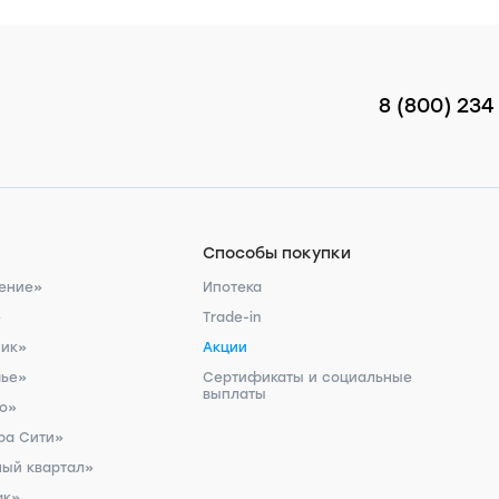
8 (800) 234
Способы покупки
ение»
Ипотека
»
Trade-in
ник»
Акции
чье»
Сертификаты и социальные
выплаты
ро»
ра Сити»
ый квартал»
ак»