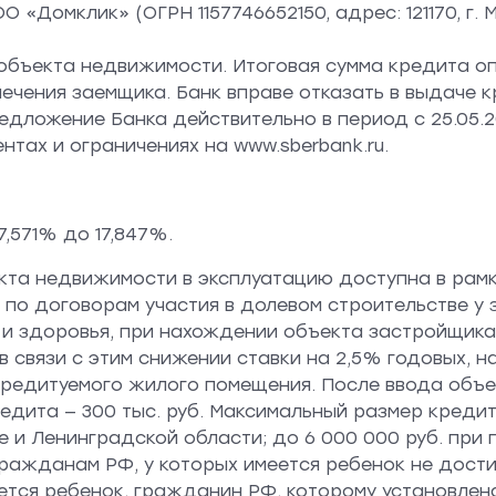
омклик» (ОГРН 1157746652150, адрес: 121170, г. Мос
 объекта недвижимости. Итоговая сумма кредита о
чения заемщика. Банк вправе отказать в выдаче к
дложение Банка действительно в период с 25.05.202
тах и ограничениях на www.sberbank.ru.
,571% до 17,847%.
ъекта недвижимости в эксплуатацию доступна в ра
 по договорам участия в долевом строительстве у
 и здоровья, при нахождении объекта застройщик
связи с этим снижении ставки на 2,5% годовых, на
 кредитуемого жилого помещения. После ввода объ
дита — 300 тыс. руб. Максимальный размер кредита
 и Ленинградской области; до 6 000 000 руб. при 
ражданам РФ, у которых имеется ребенок не дости
ется ребенок, гражданин РФ, которому установлен