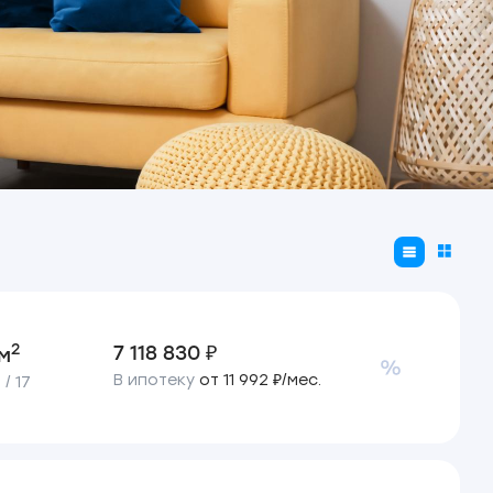
2
7 118 830 ₽
 м
В ипотеку
от 11 992 ₽/мес.
/ 17