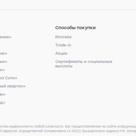
Способы покупки
ение»
Ипотека
»
Trade-in
ник»
Акции
чье»
Сертификаты и социальные
выплаты
ро»
ра Сити»
ый квартал»
ак»
рд»
ектов недвижимости любой сложности. Вся предоставляемая на сайте информаци
 офертой, определяемой положениями ст.437(2) Гражданского кодекса РФ. Копир