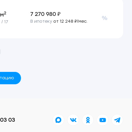
2
7 270 980 ₽
 м
В ипотеку
от 12 248 ₽/мес.
/ 17
ьтацию
 03 03