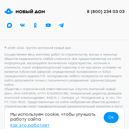
8 (800) 234 03 03
© 2008—2026. Группа компаний Новый Дон
Осуществляем весь комплекс работ по строительству жилых и нежилых
объектов недвижимости любой сложности. Вся предоставляемая на сайте
информация, касающаяся технических характеристик, наличия и
стоимости, носит информационный характер и ни при каких условиях не
является публичной офертой, определяемой положениями ст.437(2)
Гражданского кодекса РФ. Копирование любого материала из настоящего
сайта допускается только с письменного разрешения администрации
сайта.
Общество с ограниченной ответственностью «Группа Компаний Новый
Дон», ИНН 6319135116, ОГРН 1076319000350, генеральный директор Давидюк
Анатолий Александрович. 443031, г. Самара, ул. Молодежная д. 16 «А», ПН-
ПТ: 9:00-18:00. Представленные на сайте изображения объектов долевого
строительства носят предварительный ознакомительный характер и могут
отличаться от фактических проектных решений, реализуемых
Мы используем cookie, чтобы улучшать
застройщиком. Для получения подробной информации о наличии и
Ок
работу сайта.
стоимости указанных на сайте квартир, пожалуйста, обращайтесь по
телефону 8 (800) 505 93 22.
Согласие на обработку персональных данных
,
Как это работает
Согласие на рекламно-информационные рассылки
,
Политика