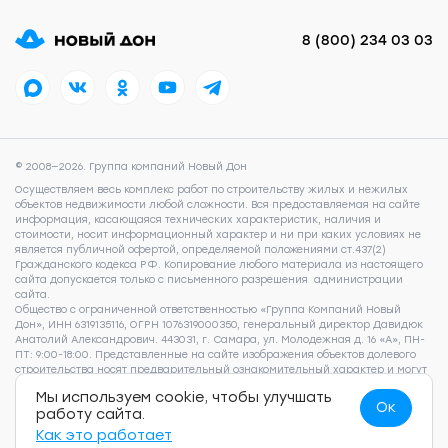
8 (800) 234 03 03
© 2008—2026. Группа компаний Новый Дон
Осуществляем весь комплекс работ по строительству жилых и нежилых
объектов недвижимости любой сложности. Вся предоставляемая на сайте
информация, касающаяся технических характеристик, наличия и
стоимости, носит информационный характер и ни при каких условиях не
является публичной офертой, определяемой положениями ст.437(2)
Гражданского кодекса РФ. Копирование любого материала из настоящего
сайта допускается только с письменного разрешения администрации
сайта.
Общество с ограниченной ответственностью «Группа Компаний Новый
Дон», ИНН 6319135116, ОГРН 1076319000350, генеральный директор Давидюк
Анатолий Александрович. 443031, г. Самара, ул. Молодежная д. 16 «А», ПН-
ПТ: 9:00-18:00. Представленные на сайте изображения объектов долевого
строительства носят предварительный ознакомительный характер и могут
отличаться от фактических проектных решений, реализуемых
Мы используем cookie, чтобы улучшать
застройщиком. Для получения подробной информации о наличии и
Ок
работу сайта.
стоимости указанных на сайте квартир, пожалуйста, обращайтесь по
телефону 8 (800) 505 93 22.
Согласие на обработку персональных данных
,
Как это работает
Согласие на рекламно-информационные рассылки
,
Политика