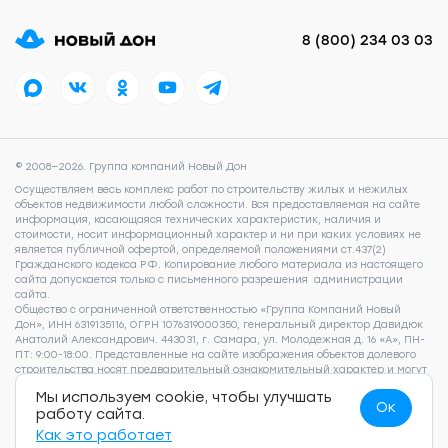
8 (800) 234 03 03
© 2008—2026. Группа компаний Новый Дон
Осуществляем весь комплекс работ по строительству жилых и нежилых
объектов недвижимости любой сложности. Вся предоставляемая на сайте
информация, касающаяся технических характеристик, наличия и
стоимости, носит информационный характер и ни при каких условиях не
является публичной офертой, определяемой положениями ст.437(2)
Гражданского кодекса РФ. Копирование любого материала из настоящего
сайта допускается только с письменного разрешения администрации
сайта.
Общество с ограниченной ответственностью «Группа Компаний Новый
Дон», ИНН 6319135116, ОГРН 1076319000350, генеральный директор Давидюк
Анатолий Александрович. 443031, г. Самара, ул. Молодежная д. 16 «А», ПН-
ПТ: 9:00-18:00. Представленные на сайте изображения объектов долевого
строительства носят предварительный ознакомительный характер и могут
отличаться от фактических проектных решений, реализуемых
Мы используем cookie, чтобы улучшать
застройщиком. Для получения подробной информации о наличии и
Ок
работу сайта.
стоимости указанных на сайте квартир, пожалуйста, обращайтесь по
телефону 8 (800) 505 93 22.
Согласие на обработку персональных данных
,
Как это работает
Согласие на рекламно-информационные рассылки
,
Политика