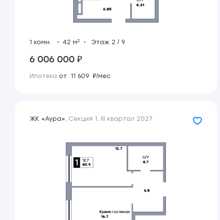
2
1 комн.
42 м
Этаж 2 / 9
6 006 000 ₽
Ипотека
от 11 609 ₽/мес.
ЖК «Аура»
,
Секция 1
,
III квартал 2027