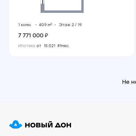
2
1 комн.
40.9 м
Этаж 2 / 19
7 771 000 ₽
Ипотека
от 15 021 ₽/мес.
Не н