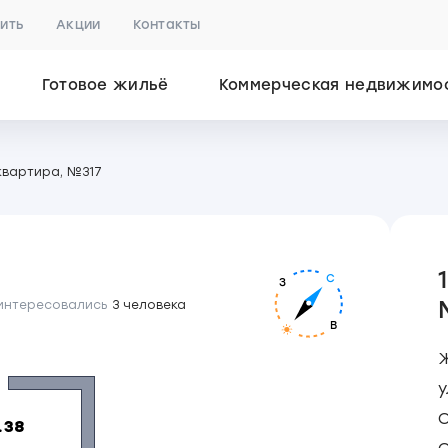
пить
Акции
Контакты
Готовое жильё
Коммерческая недвижимо
квартира, №317
С
З
 интересовались
3 человека
В
у
С