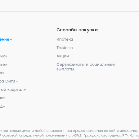
Способы покупки
ение»
Ипотека
»
Trade-in
ник»
Акции
чье»
Сертификаты и социальные
выплаты
ро»
ра Сити»
ый квартал»
ак»
рд»
ектов недвижимости любой сложности. Вся предоставляемая на сайте информаци
 офертой, определяемой положениями ст.437(2) Гражданского кодекса РФ. Копир