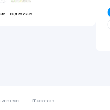
еме
Вид из окна
 ипотека
IT-ипотека