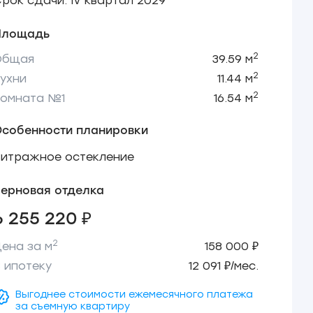
рок сдачи: IV квартал 2029
Площадь
2
Общая
39.59 м
2
ухни
11.44 м
2
Комната №1
16.54 м
Особенности планировки
Витражное остекление
ерновая отделка
6 255 220 ₽
2
ена за м
158 000 ₽
 ипотеку
12 091 ₽/мес.
Выгоднее стоимости ежемесячного платежа
за съемную квартиру