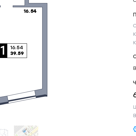
С
К
Ч
Ц
В