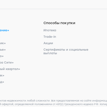
Способы покупки
ение»
Ипотека
»
Trade-in
ник»
Акции
чье»
Сертификаты и социальные
выплаты
ро»
ра Сити»
ый квартал»
ак»
рд»
ектов недвижимости любой сложности. Вся предоставляемая на сайте информаци
 офертой, определяемой положениями ст.437(2) Гражданского кодекса РФ. Копир