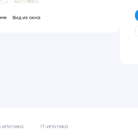
еме
Вид из окна
 ипотека
IT-ипотека