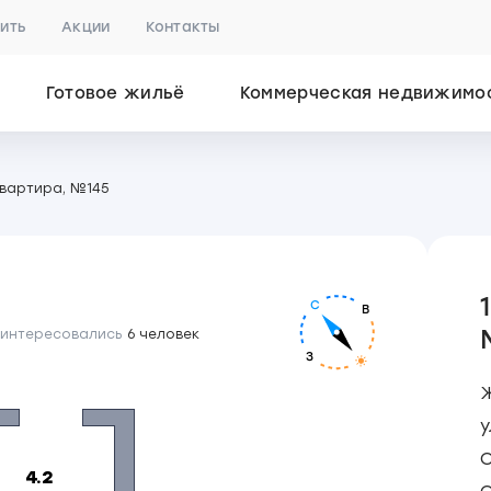
пить
Акции
Контакты
Готовое жильё
Коммерческая недвижимо
квартира, №145
С
В
 интересовались
6 человек
З
у
С