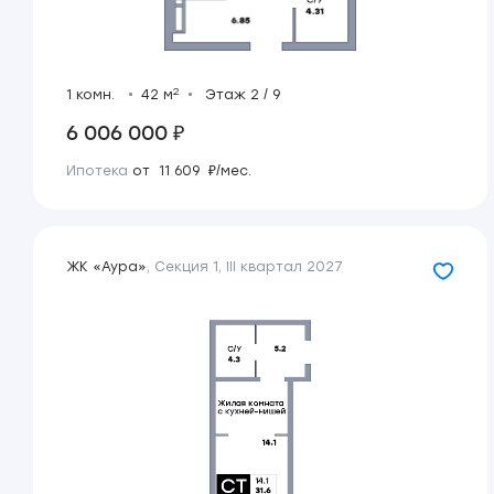
2
1 комн.
42 м
Этаж 2 / 9
6 006 000 ₽
Ипотека
от 11 609 ₽/мес.
ЖК «Аура»
,
Секция 1
,
III квартал 2027