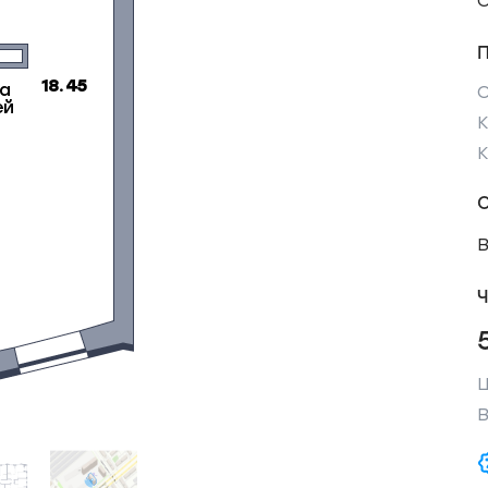
С
К
Ч
Ц
В