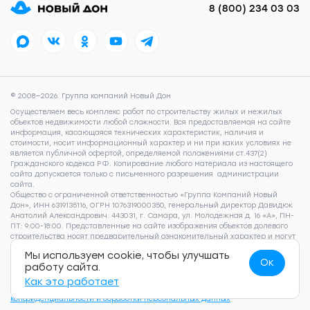
8 (800) 234 03 03
© 2008—2026. Группа компаний Новый Дон
Осуществляем весь комплекс работ по строительству жилых и нежилых
объектов недвижимости любой сложности. Вся предоставляемая на сайте
информация, касающаяся технических характеристик, наличия и
стоимости, носит информационный характер и ни при каких условиях не
является публичной офертой, определяемой положениями ст.437(2)
Гражданского кодекса РФ. Копирование любого материала из настоящего
сайта допускается только с письменного разрешения администрации
сайта.
Общество с ограниченной ответственностью «Группа Компаний Новый
Дон», ИНН 6319135116, ОГРН 1076319000350, генеральный директор Давидюк
Анатолий Александрович. 443031, г. Самара, ул. Молодежная д. 16 «А», ПН-
ПТ: 9:00-18:00. Представленные на сайте изображения объектов долевого
строительства носят предварительный ознакомительный характер и могут
отличаться от фактических проектных решений, реализуемых
Мы используем cookie, чтобы улучшать
застройщиком. Для получения подробной информации о наличии и
Ок
работу сайта.
стоимости указанных на сайте квартир, пожалуйста, обращайтесь по
телефону 8 (800) 505 93 22.
Согласие на обработку персональных данных
,
Как это работает
Согласие на рекламно-информационные рассылки
,
Политика
конфиденциальности и обработки персональных данных