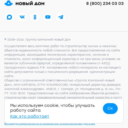
8 (800) 234 03 03
© 2008—2026. Группа компаний Новый Дон
Осуществляем весь комплекс работ по строительству жилых и нежилых
объектов недвижимости любой сложности. Вся предоставляемая на сайте
информация, касающаяся технических характеристик, наличия и
стоимости, носит информационный характер и ни при каких условиях не
является публичной офертой, определяемой положениями ст.437(2)
Гражданского кодекса РФ. Копирование любого материала из настоящего
сайта допускается только с письменного разрешения администрации
сайта.
Общество с ограниченной ответственностью «Группа Компаний Новый
Дон», ИНН 6319135116, ОГРН 1076319000350, генеральный директор Давидюк
Анатолий Александрович. 443031, г. Самара, ул. Молодежная д. 16 «А», ПН-
ПТ: 9:00-18:00. Представленные на сайте изображения объектов долевого
строительства носят предварительный ознакомительный характер и могут
отличаться от фактических проектных решений, реализуемых
Мы используем cookie, чтобы улучшать
застройщиком. Для получения подробной информации о наличии и
Ок
работу сайта.
стоимости указанных на сайте квартир, пожалуйста, обращайтесь по
телефону 8 (800) 505 93 22.
Согласие на обработку персональных данных
,
Как это работает
Согласие на рекламно-информационные рассылки
,
Политика
конфиденциальности и обработки персональных данных